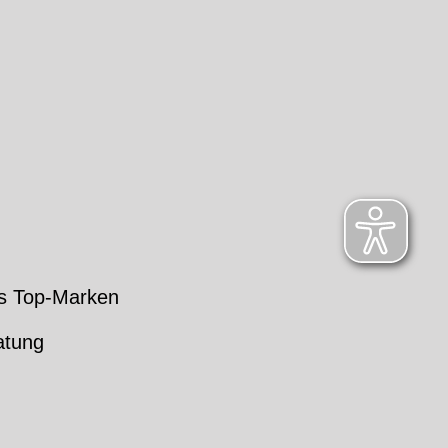
s Top-Marken
atung