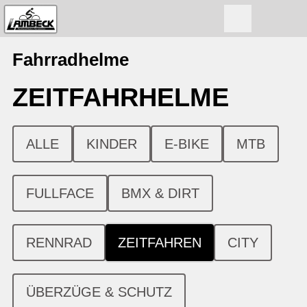
Fahrradhelme
ZEITFAHR­HELME
ALLE
KINDER
E-BIKE
MTB
FULLFACE
BMX & DIRT
RENNRAD
ZEITFAHREN
CITY
ÜBERZÜGE & SCHUTZ