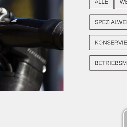
ALLE
W
SPEZIALW
KONSERVI
BETRIEBSM