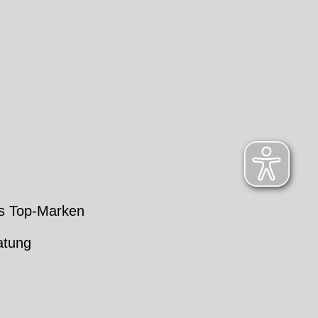
s Top-Marken
atung