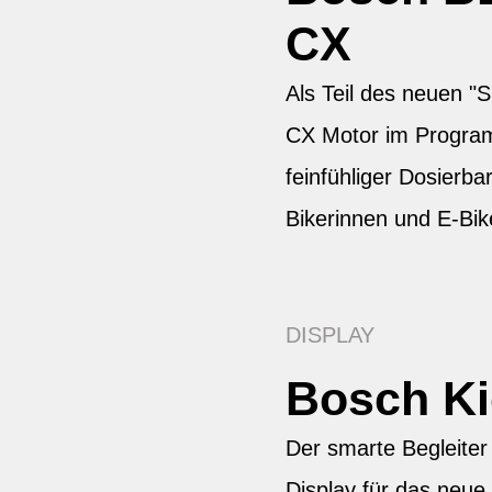
CX
Als Teil des neuen 
CX Motor im Progra
feinfühliger Dosierbar
Bikerinnen und E-Bik
DISPLAY
Bosch K
Der smarte Begleiter
Display für das neu