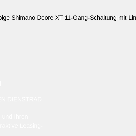
bige Shimano Deore XT 11-Gang-Schaltung mit Lin
G
EN DIENSTRAD
n und Ihren
raktive Leasing-