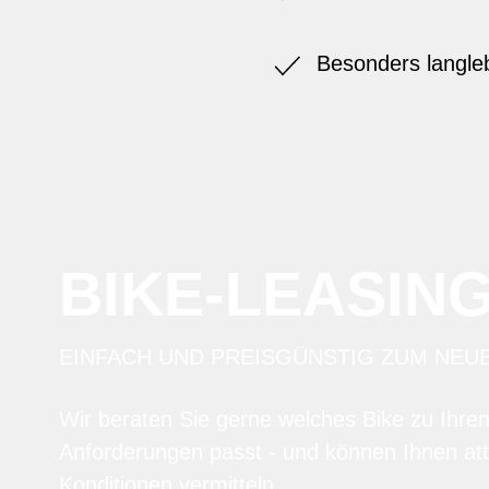
Besonders langle
BIKE-LEASIN
EINFACH UND PREISGÜNSTIG ZUM NEU
Wir beraten Sie gerne welches Bike zu Ihre
Anforderungen passt - und können Ihnen att
Konditionen vermitteln.