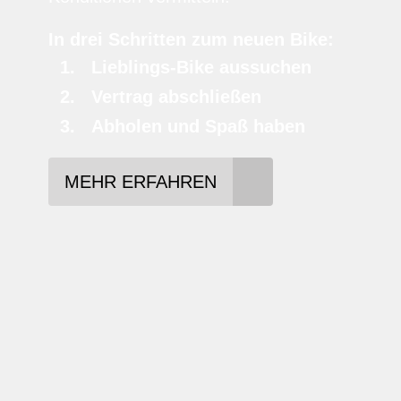
In drei Schritten zum neuen Bike:
Lieblings-Bike aussuchen
Vertrag abschließen
Abholen und Spaß haben
MEHR ERFAHREN