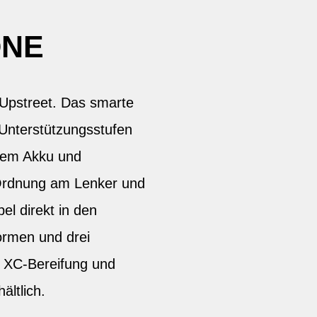
ONE
s Upstreet. Das smarte
 Unterstützungsstufen
igem Akku und
 Ordnung am Lenker und
l direkt in den
ormen und drei
er XC-Bereifung und
ältlich.