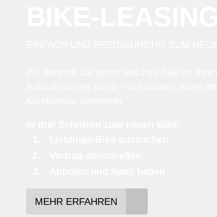
BIKE-LEASIN
EINFACH UND PREISGÜNSTIG ZUM NEU
Wir beraten Sie gerne welches Bike zu Ihre
Anforderungen passt - und können Ihnen att
Konditionen vermitteln.
In drei Schritten zum neuen Bike:
Lieblings-Bike aussuchen
Vertrag abschließen
Abholen und Spaß haben
MEHR ERFAHREN